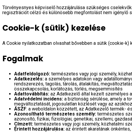
Törvényesnyes képviselő hozzájárulása szükséges cselekvőké
regisztrációt célzó és különösebb megfontolást nem igénylő s
Cookie-k (sütik) kezelése
A Cookie nyilatkozatban olvashat bővebben a sütik (cookie-k) 
Fogalmak
Adatfeldolgozó:
természetes vagy jogi személy, közha
Adatkezelés:
a személyes adatokon vagy adatállományo
rendszerezés, tagolás, tárolás, átalakítás, megváltoztat
összekapcsolás, korlátozás, törlés, megsemmisítés
Adattovábbítás:
az Adatkezelő által kezelt személyes 
Adatvédelmi incidens:
a biztonság sérülése, amely a t
megváltoztatását, jogosulatlan közlését vagy az azokho
ÁSZF
: a weboldalon közzétett, az Adatkezelő termék- és
Azonosítható természetes személy:
természetes szem
azonosító, fizikai, fiziológiai, genetikai, szellemi, gaz
Címzett:
természetes vagy jogi személy, közhatalmi szer
Érintett hozzájárulása:
az érintett akaratának önkéntes, 