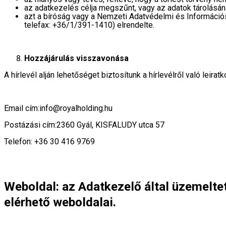
az adatkezelés célja megszűnt, vagy az adatok tárolásána
azt a bíróság vagy a Nemzeti Adatvédelmi és Információ
telefax: +36/1/391-1410) elrendelte.
Hozzájárulás visszavonása
A hírlevél alján lehetőséget biztosítunk a hírlevélről való leira
Email cím:info@royalholding.hu
Postázási cím:2360 Gyál, KISFALUDY utca 57
Telefon: +36 30 416 9769
Weboldal:
az Adatkezelő által üzemelt
elérhető weboldalai.