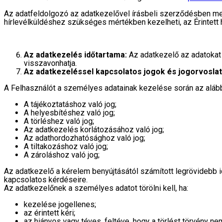
Az adatfeldolgozó az adatkezelővel írásbeli szerződésben meg
hírlevélküldéshez szükséges mértékben kezelheti, az Érintett hí
Az adatkezelés időtartama:
Az adatkezelő az adatokat 
visszavonhatja.
Az adatkezeléssel kapcsolatos jogok és jogorvoslat
A Felhasználót a személyes adatainak kezelése során az alábbi
A tájékoztatáshoz való jog;
A helyesbítéshez való jog;
A törléshez való jog;
Az adatkezelés korlátozásához való jog;
Az adathordozhatósághoz való jog;
A tiltakozáshoz való jog;
A zároláshoz való jog;
Az adatkezelő a kérelem benyújtásától számított legrövidebb i
kapcsolatos kérdéseire.
Az adatkezelőnek a személyes adatot törölni kell, ha:
kezelése jogellenes;
az érintett kéri;
az hiányos vagy téves, feltéve, hogy a törlést törvény nem