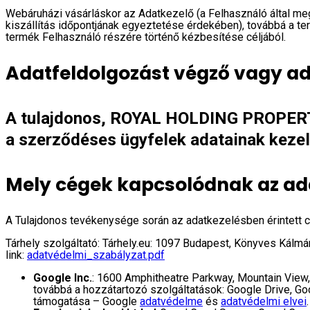
Webáruházi vásárláskor az Adatkezelő (a Felhasználó által megj
kiszállítás időpontjának egyeztetése érdekében), továbbá a te
termék Felhasználó részére történő kézbesítése céljából.
Adatfeldolgozást végző vagy ad
A tulajdonos, ROYAL HOLDING PROPERTY 
a szerződéses ügyfelek adatainak kezel
Mely cégek kapcsolódnak az ad
A Tulajdonos tevékenysége során az adatkezelésben érintett 
Tárhely szolgáltató: Tárhely.eu: 1097 Budapest, Könyves Kálmá
link:
adatvédelmi_szabályzat.pdf
Google Inc.
: 1600 Amphitheatre Parkway, Mountain View
továbbá a hozzátartozó szolgáltatások: Google Drive, 
támogatása – Google
adatvédelme
és
adatvédelmi elvei
.