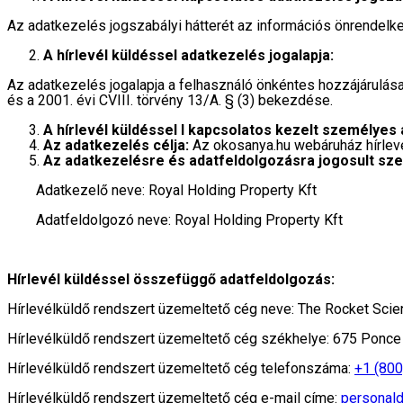
Az adatkezelés jogszabályi hátterét az információs önrendelkez
A hírlevél küldéssel adatkezelés jogalapja:
Az adatkezelés jogalapja a felhasználó önkéntes hozzájárulása
és a 2001. évi CVIII. törvény 13/A. § (3) bekezdése.
A hírlevél küldéssel l kapcsolatos kezelt személyes
Az adatkezelés célja:
Az okosanya.hu webáruház hírlevél
Az adatkezelésre és adatfeldolgozásra jogosult sz
Adatkezelő neve: Royal Holding Property Kft
Adatfeldolgozó neve: Royal Holding Property Kft
Hírlevél küldéssel összefüggő adatfeldolgozás:
Hírlevélküldő rendszert üzemeltető cég neve: The Rocket Scie
Hírlevélküldő rendszert üzemeltető cég székhelye: 675 Ponce
Hírlevélküldő rendszert üzemeltető cég telefonszáma:
+1 (80
Hírlevélküldő rendszert üzemeltető cég e-mail címe:
personal