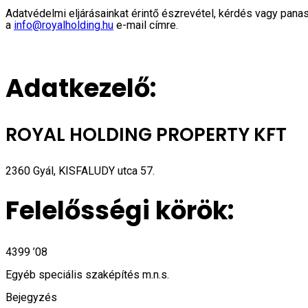
Adatvédelmi eljárásainkat érintő észrevétel, kérdés vagy pana
a
info@royalholding.hu
e-mail címre.
Adatkezelő:
ROYAL HOLDING PROPERTY KFT
2360 Gyál, KISFALUDY utca 57.
Felelősségi körök:
4399 ’08
Egyéb speciális szaképítés m.n.s.
Bejegyzés