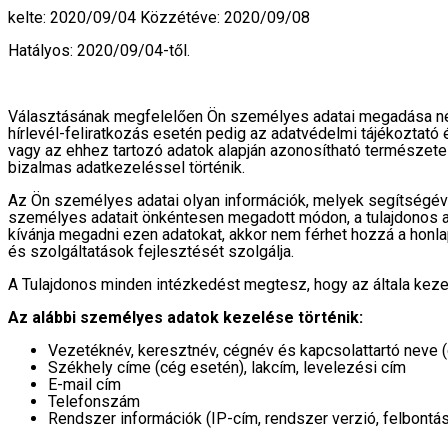
kelte: 2020/09/04 Közzétéve: 2020/09/08
Hatályos: 2020/09/04-től.
Választásának megfelelően Ön személyes adatai megadása nélk
hírlevél-feliratkozás esetén pedig az adatvédelmi tájékoztat
vagy az ehhez tartozó adatok alapján azonosítható természetes
bizalmas adatkezeléssel történik.
Az Ön személyes adatai olyan információk, melyek segítségéve
személyes adatait önkéntesen megadott módon, a tulajdonos 
kívánja megadni ezen adatokat, akkor nem férhet hozzá a honl
és szolgáltatások fejlesztését szolgálja.
A Tulajdonos minden intézkedést megtesz, hogy az általa kez
Az alábbi személyes adatok kezelése történik:
Vezetéknév, keresztnév, cégnév és kapcsolattartó neve 
Székhely címe (cég esetén), lakcím, levelezési cím
E-mail cím
Telefonszám
Rendszer információk (IP-cím, rendszer verzió, felbontás