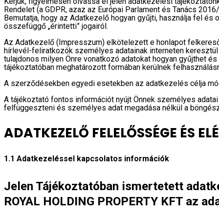
Kérjük, figyelmesen olvassa el jelen adatkezelési tájékoztatón
Rendelet (a GDPR, azaz az Európai Parlament és Tanács 2016/6
Bemutatja, hogy az Adatkezelő hogyan gyűjti, használja fel é
összefüggő „érintetti” jogairól.
Az Adatkezelő (Impresszum) elkötelezett e honlapot felkeres
hírlevél-feliratkozók személyes adatainak interneten keresztül
tulajdonos milyen Önre vonatkozó adatokat hogyan gyűjthet és 
tájékoztatóban meghatározott formában kerülnek felhasználásr
A szerződésekben egyedi esetekben az adatkezelés célja módos
A tájékoztató fontos információt nyújt Önnek személyes adatai 
felfüggeszteni és személyes adat megadása nélkül a böngész
ADATKEZELŐ FELELŐSSÉGE ÉS EL
1.1 Adatkezeléssel kapcsolatos információk
Jelen Tájékoztatóban ismertetett adatk
ROYAL HOLDING PROPERTY KFT az adat