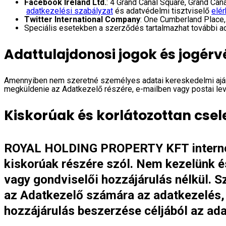
Facebook Ireland Ltd.
: 4 Grand Canal Square, Grand Can
adatkezelési szabályzat
és adatvédelmi tisztviselő
elé
Twitter International Company
: One Cumberland Place, 
Speciális esetekben a szerződés tartalmazhat további 
Adattulajdonosi jogok és jogérv
Amennyiben nem szeretné személyes adatai kereskedelmi ajánla
megküldenie az Adatkezelő részére, e-mailben vagy postai le
Kiskorúak és korlátozottan cs
ROYAL HOLDING PROPERTY KFT internetes
kiskorúak részére szól. Nem kezelünk é
vagy gondviselői hozzájárulás nélkül. S
az Adatkezelő számára az adatkezelés, 
hozzájárulás beszerzése céljából az ad