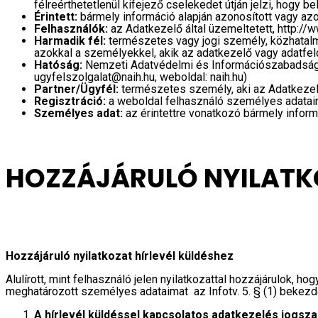
félreérthetetlenül kifejező cselekedet útján jelzi, hogy
Érintett:
bármely információ alapján azonosított vagy a
Felhasználók:
az Adatkezelő által üzemeltetett, http:/
Harmadik fél:
természetes vagy jogi személy, közhatalm
azokkal a személyekkel, akik az adatkezelő vagy adatfel
Hatóság:
Nemzeti Adatvédelmi és Információszabadság H
ugyfelszolgalat@naih.hu, weboldal: naih.hu)
Partner/Ügyfél:
természetes személy, aki az Adatkezel
Regisztráció:
a weboldal felhasználó személyes adataina
Személyes adat:
az érintettre vonatkozó bármely infor
HOZZÁJÁRULÓ NYILATKO
Hozzájáruló nyilatkozat hírlevél küldéshez
Alulírott, mint felhasználó jelen nyilatkozattal hozzájárulok, 
meghatározott személyes adataimat az Infotv. 5. § (1) bekezd
A hírlevél küldéssel kapcsolatos adatkezelés jogsza