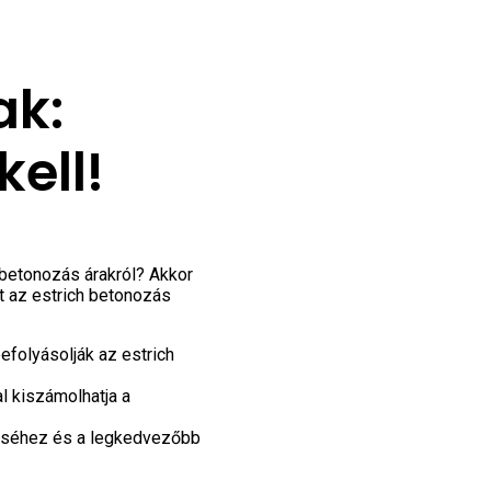
ak:
kell!
atbetonozás árakról? Akkor
 az estrich betonozás
folyásolják az estrich
l kiszámolhatja a
éséhez és a legkedvezőbb