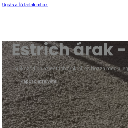
Ugrás a fő tartalomhoz
Estrich árak -
Tájékozódjon az estrich árakról, és hozza meg a le
Kapcsolatfelvétel