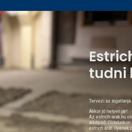
Estric
tudni 
Tervezi az ingatlanja
Akkor jó helyen jár!
Az
estrich-arak.hu
ol
árképző:
Oldalunkon 
estrich árát. Ilyenek