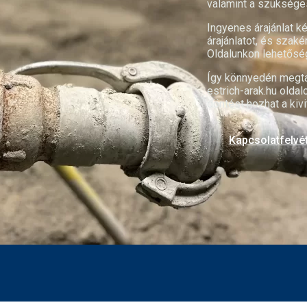
valamint a szüksége
Ingyenes árajánlat ké
árajánlatot, és szaké
Oldalunkon lehetősé
Így könnyedén megta
estrich-arak.hu
oldalo
döntést hozhat a kiv
Kapcsolatfelvé