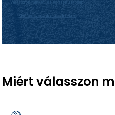
Válasszon minket, és építsen stabilan!
Kíváncsi vagyok a részletekre!
Miért válasszon m