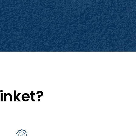
inket?