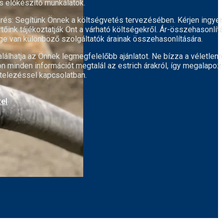
s előkészítő munkálatok.
rés:
Segítünk Önnek a költségvetés tervezésében. Kérjen ingye
rtőink tájékoztatják Önt a várható költségekről.
Ár-összehasonlít
ge van különböző szolgáltatók árainak összehasonlítására.
lálhatja az Önnek legmegfelelőbb ajánlatot.
Ne bízza a véletlenr
n minden információt megtalál az estrich árakról, így megalapoz
itelezéssel kapcsolatban.
tel