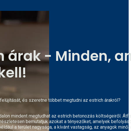
h árak - Minden, a
kell!
 felújítását, és szeretne többet megtudni az estrich árakról?
dalon mindent megtudhat az estrich betonozás költségeiről.
Átf
részletesen bemutatjuk azokat a tényezőket, amelyek befolyáso
 például a terület nagysága, a kívánt vastagság, az anyagok minő