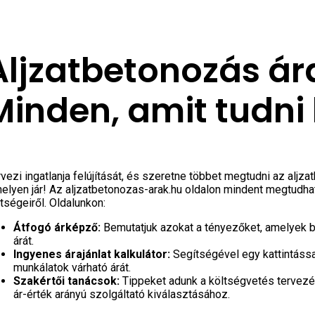
Aljzatbetonozás ár
Minden, amit tudni 
vezi ingatlanja felújítását, és szeretne többet megtudni az aljz
helyen jár! Az
aljzatbetonozas-arak.hu
oldalon mindent megtudhat
ltségeiről.
Oldalunkon:
Átfogó árképző:
Bemutatjuk azokat a tényezőket, amelyek be
árát.
Ingyenes árajánlat kalkulátor:
Segítségével egy kattintássa
munkálatok várható árát.
Szakértői tanácsok:
Tippeket adunk a költségvetés tervez
ár-érték arányú szolgáltató kiválasztásához.