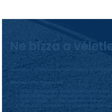
Ne bízza a véletl
Használja az
aljzatbetonozas-arak.hu
oldalát, és tervezze
Minőségi beton Budapesten:
Széles termékpaletta: Alapbeton, szerkezeti beton, 
Szakértő tanácsadás: Segítünk a megfelelő beton ki
Gyors és pontos szállítás: Budapest és környéke.
Megbízható szolgáltatás: Versenyképes ár, garancia.