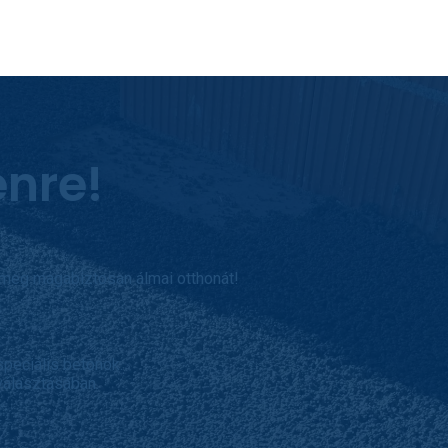
enre!
 meg magabiztosan álmai otthonát!
speciális betonok.
választásában.