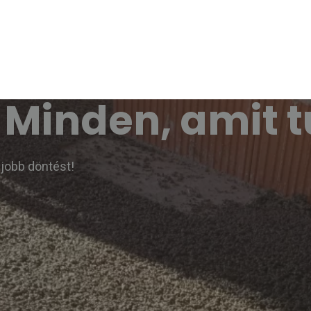
 Minden, amit t
gjobb döntést!